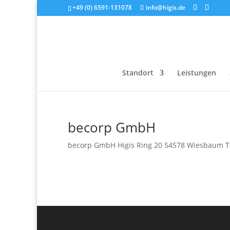
+49 (0) 6591-131078
info@higis.de
Standort
Leistungen
becorp GmbH
becorp GmbH Higis Ring 20 54578 Wiesbaum Tel