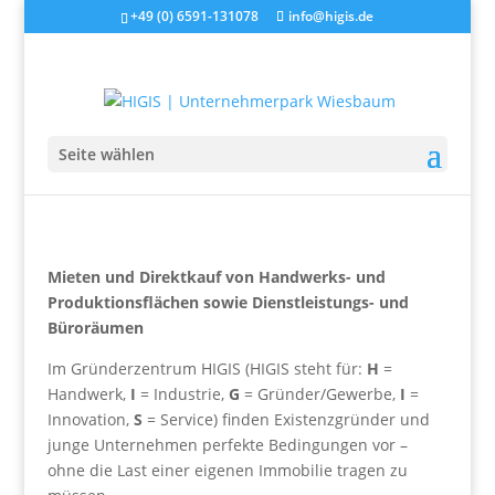
+49 (0) 6591-131078
info@higis.de
Seite wählen
Mieten und Direktkauf von Handwerks- und
Produktionsflächen sowie Dienstleistungs- und
Büroräumen
Im Gründerzentrum HIGIS (HIGIS steht für:
H
=
Handwerk,
I
= Industrie,
G
= Gründer/Gewerbe,
I
=
Innovation,
S
= Service) finden Existenzgründer und
junge Unternehmen perfekte Bedingungen vor –
ohne die Last einer eigenen Immobilie tragen zu