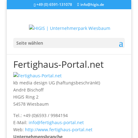
+49 (0) 6591-131078
info@higis.de
Seite wählen
Fertighaus-Portal.net
kb media design UG (haftungsbeschränkt)
André Bischoff
HIGIS Ring 2
54578 Wiesbaum
Tel.: +49 (0)6593 / 9984194
E-Mail:
info@fertighaus-portal.net
Web:
http://www.fertighaus-portal.net
Unternehmensbranche