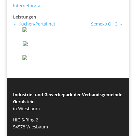
Internetportal
Leistungen
←
Küchen-Portal.net
Semexo OHG
→
Industrie- und Gewerbepark der Verbandsgemeinde
Gerolstein
in Wiesbaum
HIGIS-Ring 2
54578 Wiesbaum